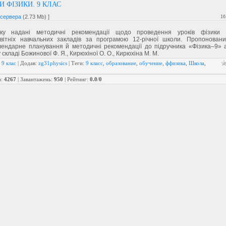
И ФІЗИКИ. 9 КЛАС
 сервера
(2.73 Mb) ]
16
ку надані методичні рекомендації щодо проведення уроків фізики 
світніх навчальних закладів за програмою 12-річної школи. Пропоновани
лендарне планування й методичні рекомендації до підручника «Фізика–9» 
 складі Божинової Ф. Я., Кирюхіної О. О., Кирюхіна М. М.
:
9 клас
|
Додав
:
zg31physics
|
Теги
:
9 класс
,
образование
,
обучение
,
ффизика
,
Школа
,
в
:
4267
|
Завантажень
:
950
|
Рейтинг
:
0.0
/
0