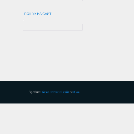
ПОШУК НА САЙТІ
Зробити
безкоштовний сайт
з
uCoz