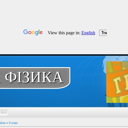
 ФІЗИКА
RSS
йли
»
9 клас