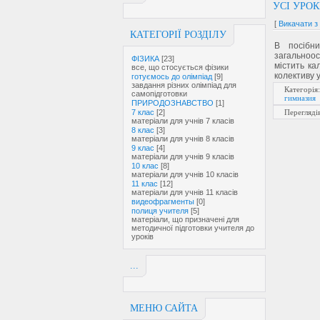
УСІ УРОК
[
Викачати з
КАТЕГОРІЇ РОЗДІЛУ
В посібни
загальноо
ФІЗИКА
[23]
містить ка
все, що стосується фізики
колективу у
готуємось до олімпіад
[9]
завдання різних олімпіад для
Категорія
самопідготовки
гимназия
ПРИРОДОЗНАВСТВО
[1]
7 клас
[2]
Перегляді
матеріали для учнів 7 класів
8 клас
[3]
матеріали для учнів 8 класів
9 клас
[4]
матеріали для учнів 9 класів
10 клас
[8]
матеріали для учнів 10 класів
11 клас
[12]
матеріали для учнів 11 класів
видеофрагменты
[0]
полиця учителя
[5]
матеріали, що призначені для
методичної підготовки учителя до
уроків
...
МЕНЮ САЙТА