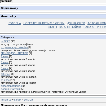
[
NATURE
]
Форма входу
Меню сайту
ГОЛОВНА
НОБЕЛІВСЬКА ПРЕМІЯ З ФІЗИКИ
ДОШКА ОБ'ЯВ
ФОТОАЛЬБО
СТАТТІ
КАТАЛОГ ФАЙЛІВ
НАША АСТРОНО
Categories
ФІЗИКА
[23]
все, що стосується фізики
готуємось до олімпіад
[9]
завдання різних олімпіад для самопідготовки
ПРИРОДОЗНАВСТВО
[1]
7 клас
[2]
матеріали для учнів 7 класів
8 клас
[3]
матеріали для учнів 8 класів
9 клас
[4]
матеріали для учнів 9 класів
10 клас
[8]
матеріали для учнів 10 класів
11 клас
[12]
матеріали для учнів 11 класів
видеофрагменты
[0]
полиця учителя
[5]
матеріали, що призначені для методичної підготовки учителя до уроків
Головна
»
Файли
»
10 клас
Підручник для 10 кл. загальноосвіт. навч. закладів