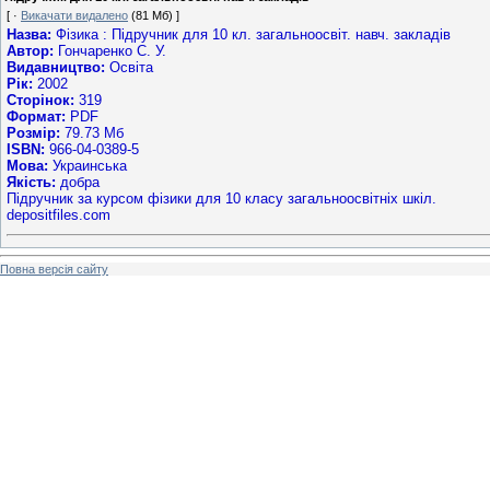
[ ·
Викачати видалено
(81 Мб) ]
Назва:
Фізика : Підручник для 10 кл. загальноосвіт. навч. закладів
Автор:
Гончаренко С. У.
Видавництво:
Освіта
Рік:
2002
Сторінок:
319
Формат:
PDF
Розмір:
79.73 Мб
ISBN:
966-04-0389-5
Мова:
Украинська
Якість:
добра
Підручник за курсом фізики для 10 класу загальноосвітніх шкіл.
depositfiles.com
Повна версія сайту